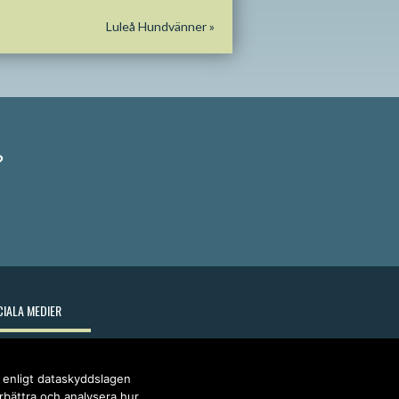
Luleå Hundvänner
»
?
IALA MEDIER
r enligt dataskyddslagen
örbättra och analysera hur