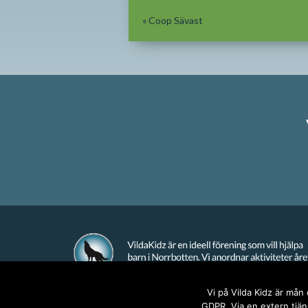
«
Coop Sävast
Vi på Vilda Kidz är mån
GDPR. Via en extern tjäns