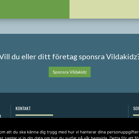
Vill du eller ditt företag sponsra Vildakidz
Sponsra Vildakidz
KONTAKT
SOC
anna@vildakidz.se
076-7755068
 om att du ska känna dig trygg med hur vi hanterar dina personuppgifte
Integritetspolicy
t samlar vi in din data om hur du surfar på vår hemsida. Detta för att f