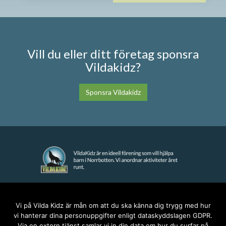
Vill du eller ditt företag sponsra
Vildakidz?
Sponsra Vildakidz
KONTAKT
Vi på Vilda Kidz är mån om att du ska känna dig trygg med hur
vi hanterar dina personuppgifter enligt dataskyddslagen GDPR.
anna@vildakidz.se
Via en extern tjänst samlar vi in din data om hur du surfar på