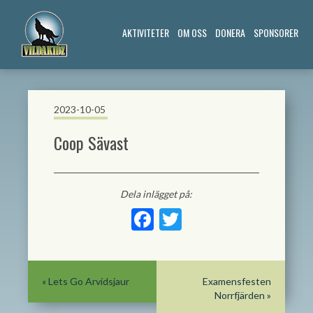
AKTIVITETER
OM OSS
DONERA
SPONSORER
2023-10-05
Coop Sävast
Dela inlägget på:
Facebook
Twitter
«
Lets Go Arvidsjaur
Examensfesten
Norrfjärden
»