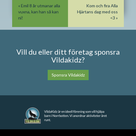
«
Emil 8 år utmanar alla
Kom och fira Alla
vuxna, kan han så kan
Hjärtans dag med oss
ni!
<3
»
Vill du eller ditt företag sponsra
Vildakidz?
Sponsra Vildakidz