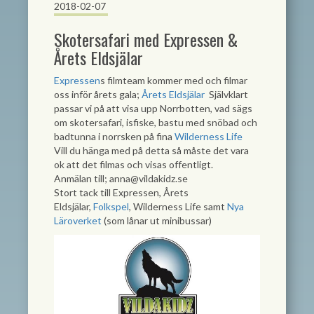
2018-02-07
Skotersafari med Expressen &
Årets Eldsjälar
Expressen
s filmteam kommer med och filmar
oss inför årets gala;
Årets Eldsjälar
Självklart
passar vi på att visa upp Norrbotten, vad sägs
om skotersafari, isfiske, bastu med snöbad och
badtunna i norrsken på fina
Wilderness Life
Vill du hänga med på detta så måste det vara
ok att det filmas och visas offentligt.
Anmälan till;
anna@vildakidz.se
Stort tack till Expressen, Årets
Eldsjälar,
Folkspel
, Wilderness Life samt
Nya
Läroverket
(som lånar ut minibussar)