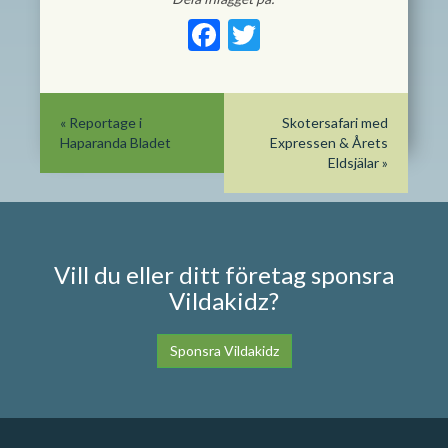
Facebook
Twitter
«
Reportage i
Skotersafari med
Haparanda Bladet
Expressen & Årets
Eldsjälar
»
Vill du eller ditt företag sponsra
Vildakidz?
Sponsra Vildakidz