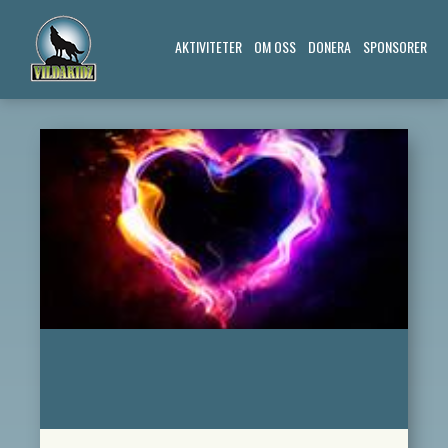
AKTIVITETER
OM OSS
DONERA
SPONSORER