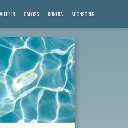
VITETER
OM OSS
DONERA
SPONSORER