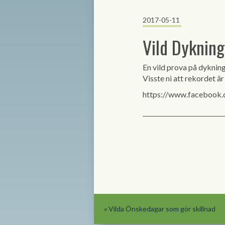
2017-05-11
Vild Dykning
En vild prova på dykning
Visste ni att rekordet ä
https://www.facebook
«
Vilda Önskedagar som gör skillnad