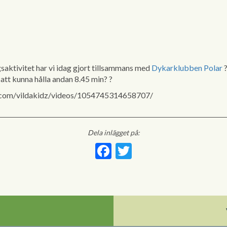
saktivitet har vi idag gjort tillsammans med
Dykarklubben Polar
r att kunna hålla andan 8.45 min?
?
.com/vildakidz/videos/1054745314658707/
Dela inlägget på:
Facebook
Twitter