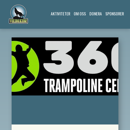
AKTIVITETER
OM OSS
DONERA
SPONSORER