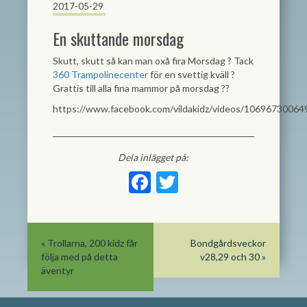
2017-05-29
En skuttande morsdag
Skutt, skutt så kan man oxå fira Morsdag
?
Tack
360 Trampolinecenter
för en svettig kväll
?
Grattis till alla fina mammor på morsdag
?
?
https://www.facebook.com/vildakidz/videos/10696730064
Dela inlägget på:
Facebook
Twitter
«
Trollarna, 200 kidz får
Bondgårdsveckor
följa med på detta
v28,29 och 30
»
äventyr