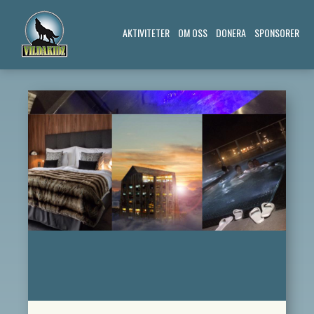
AKTIVITETER
OM OSS
DONERA
SPONSORER