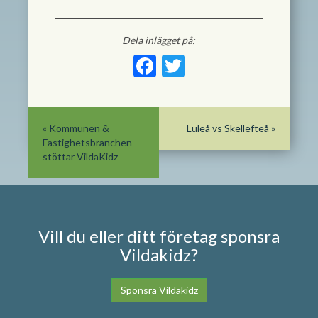
Dela inlägget på:
Facebook
Twitter
«
Kommunen &
Luleå vs Skellefteå
»
Fastighetsbranchen
stöttar VildaKidz
Vill du eller ditt företag sponsra
Vildakidz?
Sponsra Vildakidz