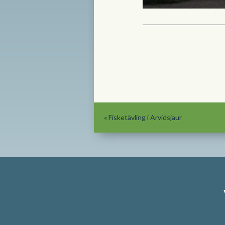
«
Fisketävling i Arvidsjaur