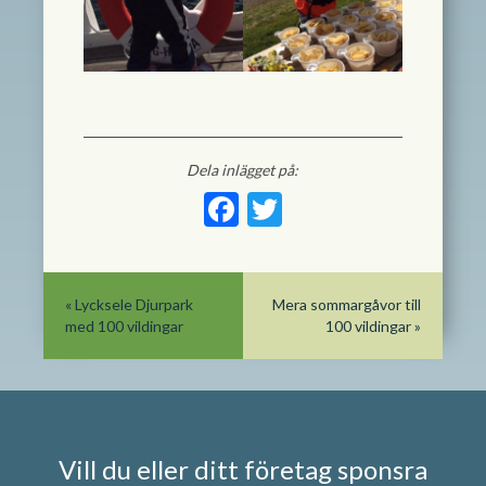
Dela inlägget på:
Facebook
Twitter
«
Lycksele Djurpark
Mera sommargåvor till
med 100 vildingar
100 vildingar
»
Vill du eller ditt företag sponsra