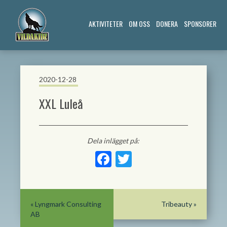
AKTIVITETER
OM OSS
DONERA
SPONSORER
2020-12-28
XXL Luleå
Dela inlägget på:
Facebook
Twitter
«
Lyngmark Consulting
Tribeauty
»
AB