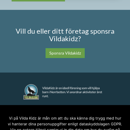
Vill du eller ditt företag sponsra
Vildakidz?
Sponsra Vildakidz
KONTAKT
Vi på Vilda Kidz är mån om att du ska känna dig trygg med hur
vi hanterar dina personuppgifter enligt dataskyddslagen GDPR.
anna@vildakidz.se
Via en extern tjänst samlar vi in din data om hur du surfar på