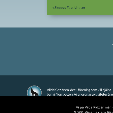
«
Skoogs Fastigheter
Vi på Vilda Kidz är mån
GDPR. Via en extern tjäns