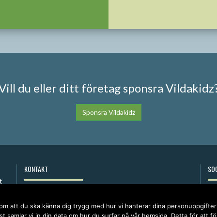
Vill du eller ditt företag sponsra Vildakidz
Sponsra Vildakidz
KONTAKT
SOC
anna@vildakidz.se
076-7755068
 om att du ska känna dig trygg med hur vi hanterar dina personuppgifte
Integritetspolicy
t samlar vi in din data om hur du surfar på vår hemsida. Detta för att f