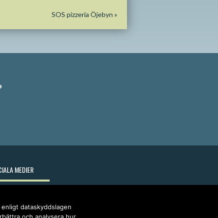
SOS pizzeria Öjebyn
»
?
IALA MEDIER
r enligt dataskyddslagen
örbättra och analysera hur