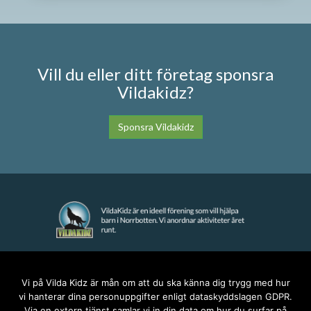
Vill du eller ditt företag sponsra
Vildakidz?
Sponsra Vildakidz
KONTAKT
Vi på Vilda Kidz är mån om att du ska känna dig trygg med hur
vi hanterar dina personuppgifter enligt dataskyddslagen GDPR.
anna@vildakidz.se
Via en extern tjänst samlar vi in din data om hur du surfar på