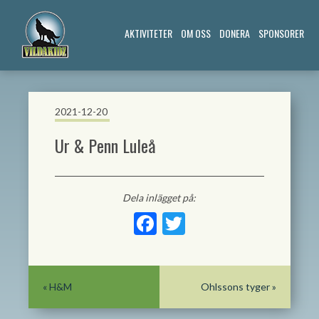
AKTIVITETER
OM OSS
DONERA
SPONSORER
2021-12-20
Ur & Penn Luleå
Dela inlägget på:
Facebook
Twitter
«
H&M
Ohlssons tyger
»