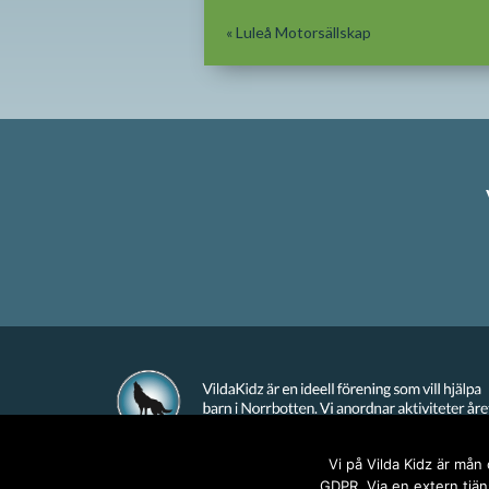
«
Luleå Motorsällskap
Vi på Vilda Kidz är mån
GDPR. Via en extern tjäns