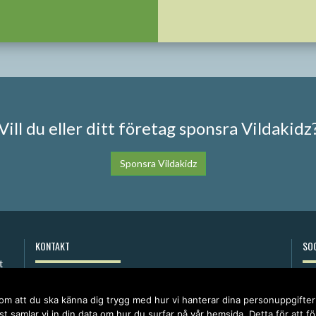
Vill du eller ditt företag sponsra Vildakidz
Sponsra Vildakidz
KONTAKT
SOC
anna@vildakidz.se
076-7755068
 om att du ska känna dig trygg med hur vi hanterar dina personuppgifte
Integritetspolicy
t samlar vi in din data om hur du surfar på vår hemsida. Detta för att f