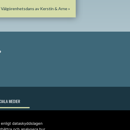
Välgörenhetsdans av Kerstin & Arne
»
?
IALA MEDIER
r enligt dataskyddslagen
örbättra och analysera hur