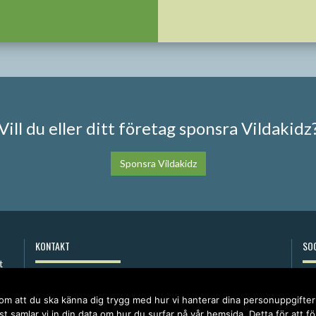
Vill du eller ditt företag sponsra Vildakidz
Sponsra Vildakidz
KONTAKT
SOC
anna@vildakidz.se
076-7755068
 om att du ska känna dig trygg med hur vi hanterar dina personuppgifte
Integritetspolicy
t samlar vi in din data om hur du surfar på vår hemsida. Detta för att f