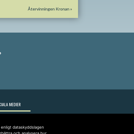
Återvinningen Kronan
»
?
IALA MEDIER
r enligt dataskyddslagen
örbättra och analysera hur