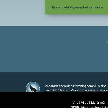
«
Breschladd Välgörenhets spelning
Vi på Vilda Kidz är mån
GDPR. Via en extern tjäns