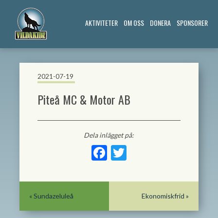
AKTIVITETER
OM OSS
DONERA
SPONSORER
2021-07-19
Piteå MC & Motor AB
Dela inlägget på:
Facebook
Twitter
«
Sundazeluleå
Ekonomiskfrid
»