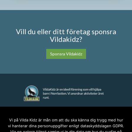
Vill du eller ditt företag sponsra
Vildakidz?
Sponsra Vildakidz
KONTAKT
Vi på Vilda Kidz är mån om att du ska känna dig trygg med hur
vi hanterar dina personuppgifter enligt dataskyddslagen GDPR.
anna@vildakidz.se
Via en extern tjänst samlar vi in din data om hur du surfar på