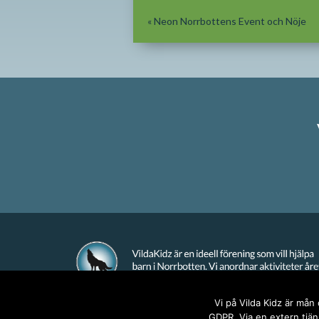
«
Neon Norrbottens Event och Nöje
Vi på Vilda Kidz är mån
GDPR. Via en extern tjäns