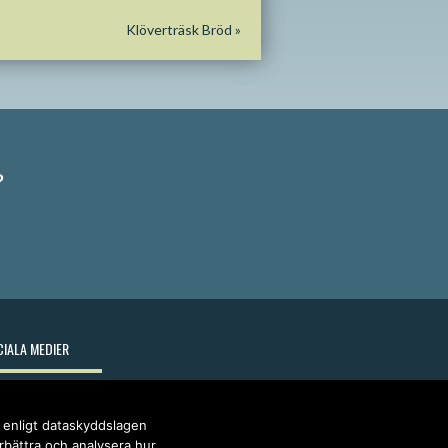
Klöverträsk Bröd
»
?
IALA MEDIER
r enligt dataskyddslagen
örbättra och analysera hur