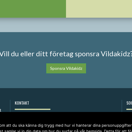
Vill du eller ditt företag sponsra Vildakidz
Sponsra Vildakidz
KONTAKT
SOC
anna@vildakidz.se
076-7755068
 om att du ska känna dig trygg med hur vi hanterar dina personuppgifte
Integritetspolicy
t samlar vi in din data om hur du surfar på vår hemsida. Detta för att f