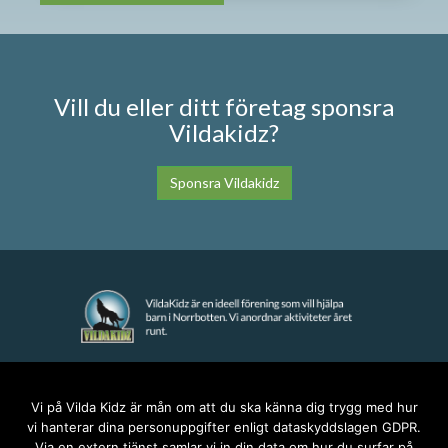
Vill du eller ditt företag sponsra
Vildakidz?
Sponsra Vildakidz
KONTAKT
Vi på Vilda Kidz är mån om att du ska känna dig trygg med hur
vi hanterar dina personuppgifter enligt dataskyddslagen GDPR.
anna@vildakidz.se
Via en extern tjänst samlar vi in din data om hur du surfar på