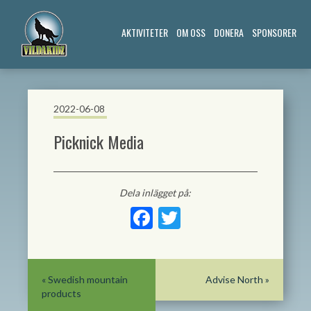
AKTIVITETER
OM OSS
DONERA
SPONSORER
2022-06-08
Picknick Media
Dela inlägget på:
Facebook
Twitter
«
Swedish mountain
Advise North
»
products