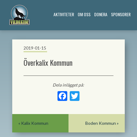
AKTIVITETER
OM OSS
DONERA
SPONSORER
2019-01-15
Överkalix Kommun
Dela inlägget på:
Facebook
Twitter
«
Kalix Kommun
Boden Kommun
»