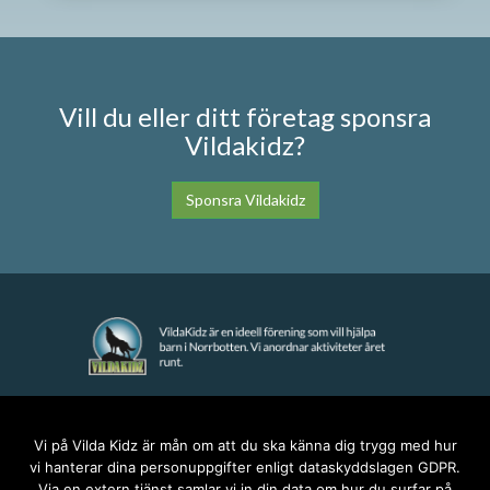
Vill du eller ditt företag sponsra
Vildakidz?
Sponsra Vildakidz
KONTAKT
Vi på Vilda Kidz är mån om att du ska känna dig trygg med hur
vi hanterar dina personuppgifter enligt dataskyddslagen GDPR.
anna@vildakidz.se
Via en extern tjänst samlar vi in din data om hur du surfar på