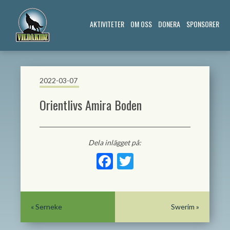
AKTIVITETER
OM OSS
DONERA
SPONSORER
2022-03-07
Orientlivs Amira Boden
Dela inlägget på:
Facebook
Twitter
«
Serneke
Swerim
»