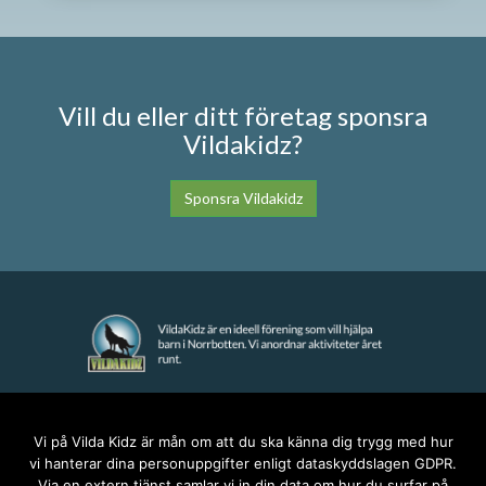
Vill du eller ditt företag sponsra
Vildakidz?
Sponsra Vildakidz
KONTAKT
Vi på Vilda Kidz är mån om att du ska känna dig trygg med hur
vi hanterar dina personuppgifter enligt dataskyddslagen GDPR.
anna@vildakidz.se
Via en extern tjänst samlar vi in din data om hur du surfar på