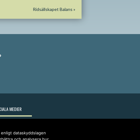
Ridsällskapet Balans
»
?
IALA MEDIER
r enligt dataskyddslagen
örbättra och analysera hur