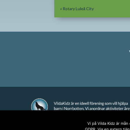
«
Rotary Luleå City
Vi på Vilda Kidz är mån
GDPR. Via en extern tjäns