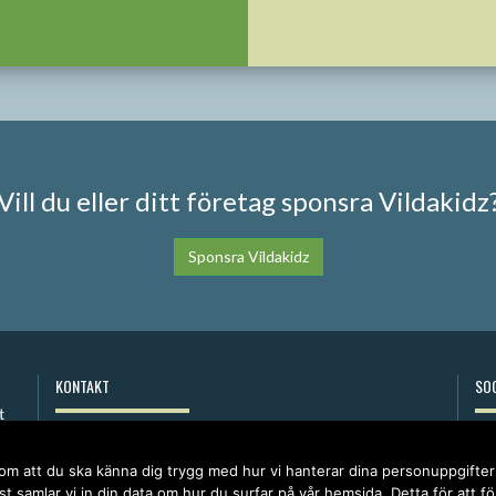
Vill du eller ditt företag sponsra Vildakidz
Sponsra Vildakidz
KONTAKT
SOC
anna@vildakidz.se
076-7755068
 om att du ska känna dig trygg med hur vi hanterar dina personuppgifte
Integritetspolicy
t samlar vi in din data om hur du surfar på vår hemsida. Detta för att f