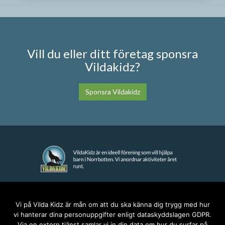
Vill du eller ditt företag sponsra
Vildakidz?
Sponsra Vildakidz
KONTAKT
Vi på Vilda Kidz är mån om att du ska känna dig trygg med hur
vi hanterar dina personuppgifter enligt dataskyddslagen GDPR.
anna@vildakidz.se
Via en extern tjänst samlar vi in din data om hur du surfar på