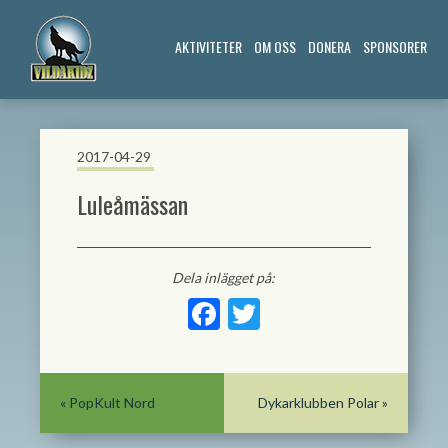
AKTIVITETER
OM OSS
DONERA
SPONSORER
2017-04-29
Luleåmässan
Dela inlägget på:
Facebook
Twitter
«
PopKult Nord
Dykarklubben Polar
»