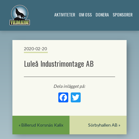
AKTIVITETER
OM OSS
DONERA
SPONSORER
2020-02-20
Luleå Industrimontage AB
Dela inlägget på:
Facebook
Twitter
«
Billerud Korsnäs Kalix
Sörbyhallen AB
»