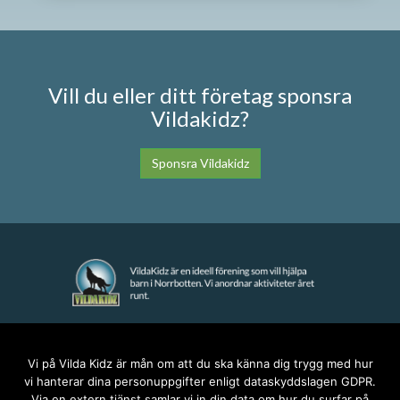
Vill du eller ditt företag sponsra
Vildakidz?
Sponsra Vildakidz
KONTAKT
Vi på Vilda Kidz är mån om att du ska känna dig trygg med hur
vi hanterar dina personuppgifter enligt dataskyddslagen GDPR.
anna@vildakidz.se
Via en extern tjänst samlar vi in din data om hur du surfar på