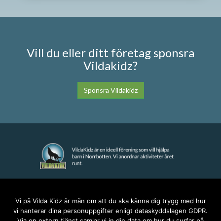
Vill du eller ditt företag sponsra
Vildakidz?
Sponsra Vildakidz
KONTAKT
Vi på Vilda Kidz är mån om att du ska känna dig trygg med hur
vi hanterar dina personuppgifter enligt dataskyddslagen GDPR.
anna@vildakidz.se
Via en extern tjänst samlar vi in din data om hur du surfar på