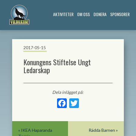
AKTIVITETER
OM OSS
DONERA
SPONSORER
2017-05-15
Konungens Stiftelse Ungt
Ledarskap
Dela inlägget på:
Facebook
Twitter
«
IKEA Haparanda
Rädda Barnen
»