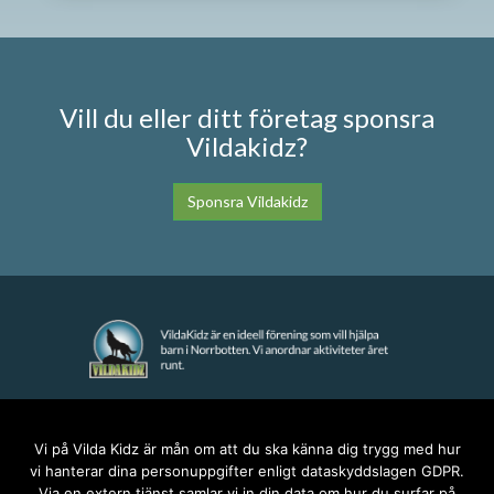
Vill du eller ditt företag sponsra
Vildakidz?
Sponsra Vildakidz
KONTAKT
Vi på Vilda Kidz är mån om att du ska känna dig trygg med hur
vi hanterar dina personuppgifter enligt dataskyddslagen GDPR.
anna@vildakidz.se
Via en extern tjänst samlar vi in din data om hur du surfar på