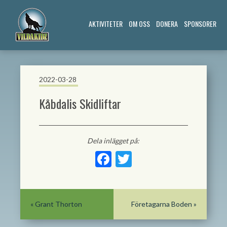
AKTIVITETER
OM OSS
DONERA
SPONSORER
2022-03-28
Kåbdalis Skidliftar
Dela inlägget på:
Facebook
Twitter
«
Grant Thorton
Företagarna Boden
»