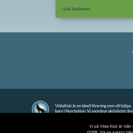
«
Lilla Skafferiet
Vi på Vilda Kidz är mån
GDPR. Via en extern tjäns