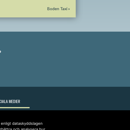
Boden Taxi
»
?
IALA MEDIER
r enligt dataskyddslagen
örbättra och analysera hur