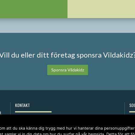
Vill du eller ditt företag sponsra Vildakidz
Sponsra Vildakidz
KONTAKT
SOC
anna@vildakidz.se
076-7755068
 om att du ska känna dig trygg med hur vi hanterar dina personuppgifte
Integritetspolicy
t samlar vi in din data om hur du surfar på vår hemsida. Detta för att f