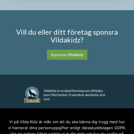
Vill du eller ditt företag sponsra
Vildakidz?
Sponsra Vildakidz
KONTAKT
Vi på Vilda Kidz är mån om att du ska känna dig trygg med hur
vi hanterar dina personuppgifter enligt dataskyddslagen GDPR.
anna@vildakidz.se
Via en extern tjänst samlar vi in din data om hur du surfar på