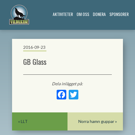
AKTIVITETER
OM OSS
DONERA
SPONSORER
2016-09-23
GB Glass
Dela inlägget på:
Facebook
Twitter
«
LLT
Norra hamn guppar
»