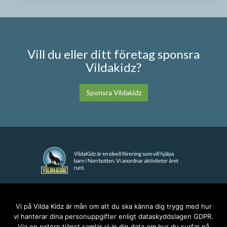
Vill du eller ditt företag sponsra
Vildakidz?
Sponsra Vildakidz
KONTAKT
Vi på Vilda Kidz är mån om att du ska känna dig trygg med hur
vi hanterar dina personuppgifter enligt dataskyddslagen GDPR.
anna@vildakidz.se
Via en extern tjänst samlar vi in din data om hur du surfar på