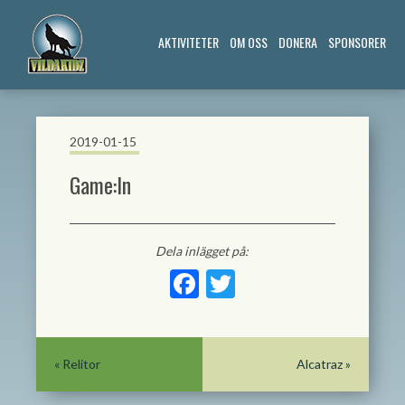
AKTIVITETER
OM OSS
DONERA
SPONSORER
2019-01-15
Game:In
Dela inlägget på:
Facebook
Twitter
«
Relitor
Alcatraz
»