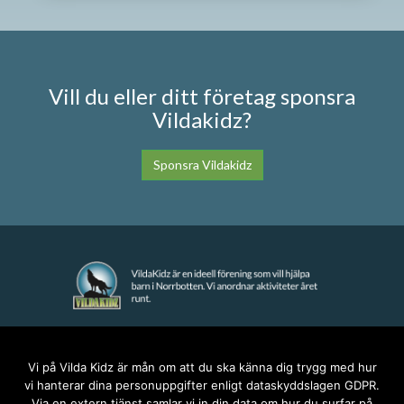
Vill du eller ditt företag sponsra
Vildakidz?
Sponsra Vildakidz
KONTAKT
Vi på Vilda Kidz är mån om att du ska känna dig trygg med hur
vi hanterar dina personuppgifter enligt dataskyddslagen GDPR.
anna@vildakidz.se
Via en extern tjänst samlar vi in din data om hur du surfar på