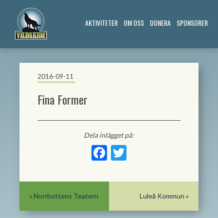
AKTIVITETER
OM OSS
DONERA
SPONSORER
2016-09-11
Fina Former
Dela inlägget på:
Facebook
Twitter
«
Norrbottens Teatern
Luleå Kommun
»