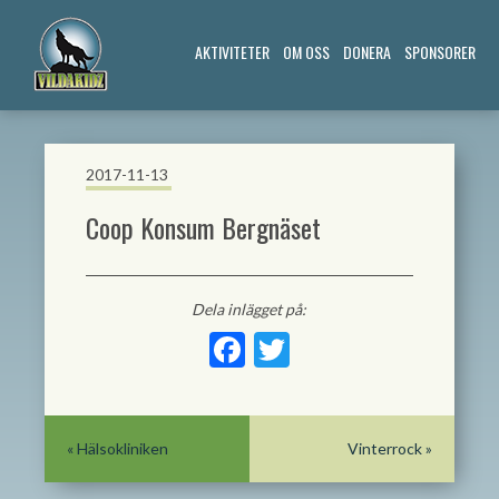
AKTIVITETER
OM OSS
DONERA
SPONSORER
2017-11-13
Coop Konsum Bergnäset
Dela inlägget på:
Facebook
Twitter
«
Hälsokliniken
Vinterrock
»