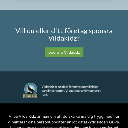
Vill du eller ditt företag sponsra
Vildakidz?
Sponsra Vildakidz
KONTAKT
Vi på Vilda Kidz är mån om att du ska känna dig trygg med hur
vi hanterar dina personuppgifter enligt dataskyddslagen GDPR.
anna@vildakidz.se
Via en extern tjänst samlar vi in din data om hur du surfar på