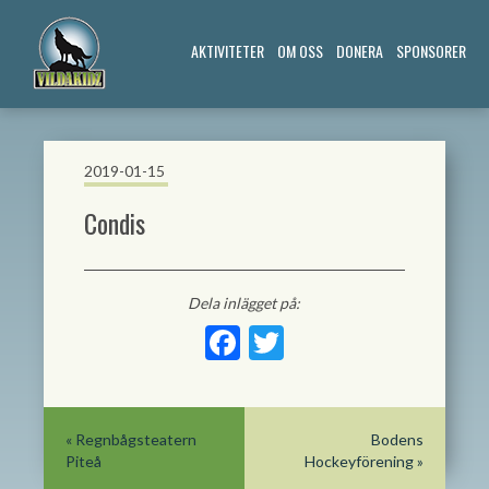
AKTIVITETER
OM OSS
DONERA
SPONSORER
2019-01-15
Condis
Dela inlägget på:
Facebook
Twitter
«
Regnbågsteatern
Bodens
Piteå
Hockeyförening
»