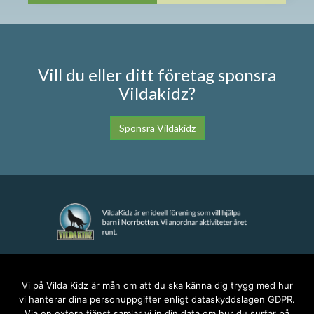
Vill du eller ditt företag sponsra
Vildakidz?
Sponsra Vildakidz
KONTAKT
Vi på Vilda Kidz är mån om att du ska känna dig trygg med hur
vi hanterar dina personuppgifter enligt dataskyddslagen GDPR.
anna@vildakidz.se
Via en extern tjänst samlar vi in din data om hur du surfar på