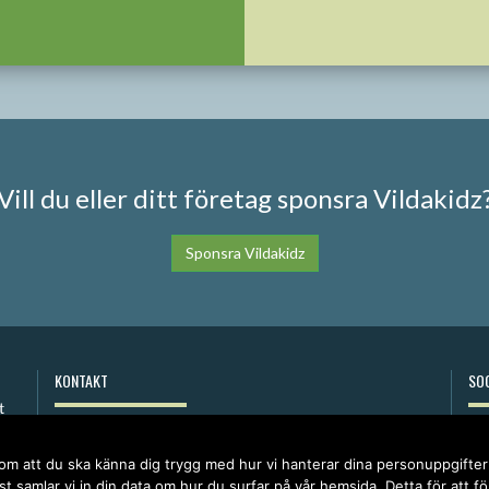
Vill du eller ditt företag sponsra Vildakidz
Sponsra Vildakidz
KONTAKT
SOC
anna@vildakidz.se
076-7755068
 om att du ska känna dig trygg med hur vi hanterar dina personuppgifte
Integritetspolicy
t samlar vi in din data om hur du surfar på vår hemsida. Detta för att f