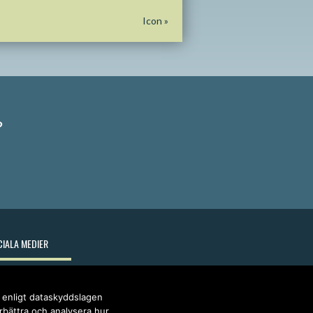
Icon
»
?
IALA MEDIER
r enligt dataskyddslagen
örbättra och analysera hur