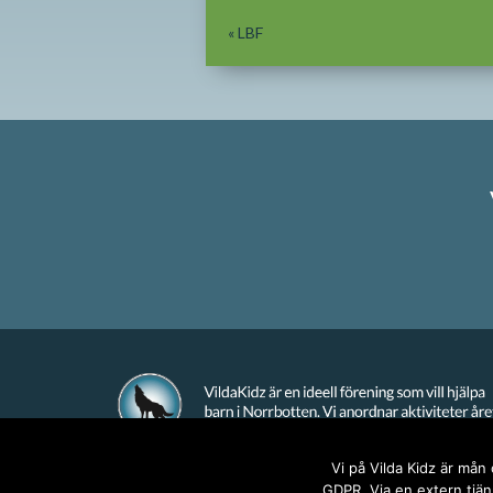
«
LBF
Vi på Vilda Kidz är mån
GDPR. Via en extern tjäns