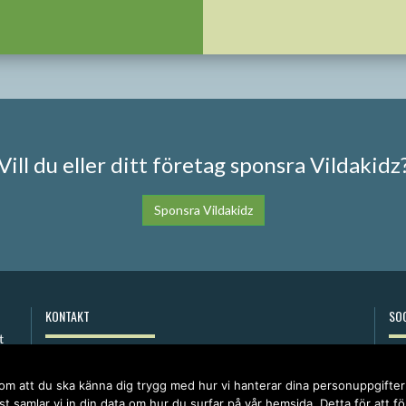
Vill du eller ditt företag sponsra Vildakidz
Sponsra Vildakidz
KONTAKT
SOC
anna@vildakidz.se
076-7755068
 om att du ska känna dig trygg med hur vi hanterar dina personuppgifte
Integritetspolicy
t samlar vi in din data om hur du surfar på vår hemsida. Detta för att f