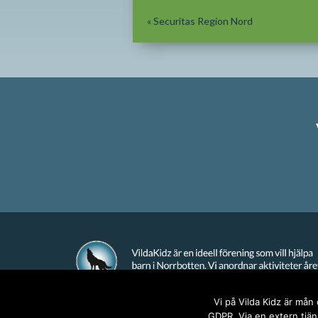
«
Securitas Region Nord
Vi på Vilda Kidz är mån
GDPR. Via en extern tjäns