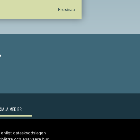
Proxina
»
?
IALA MEDIER
r enligt dataskyddslagen
örbättra och analysera hur