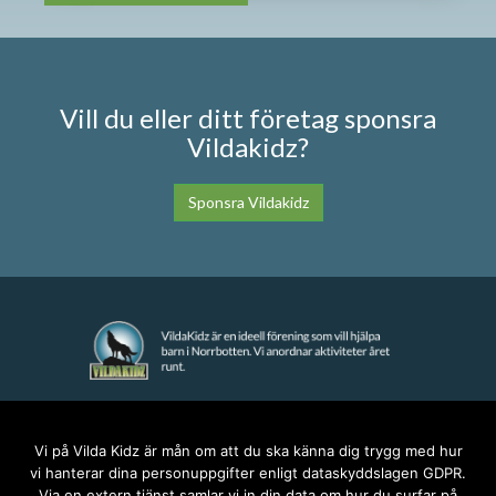
Vill du eller ditt företag sponsra
Vildakidz?
Sponsra Vildakidz
KONTAKT
Vi på Vilda Kidz är mån om att du ska känna dig trygg med hur
vi hanterar dina personuppgifter enligt dataskyddslagen GDPR.
anna@vildakidz.se
Via en extern tjänst samlar vi in din data om hur du surfar på