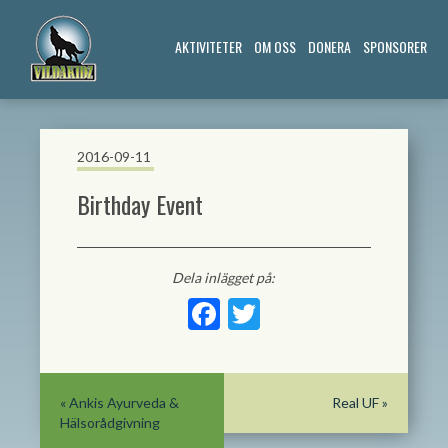
AKTIVITETER
OM OSS
DONERA
SPONSORER
2016-09-11
Birthday Event
Dela inlägget på:
Facebook
Twitter
«
Ankis Ayurveda &
Real UF
»
Hälsorådgivning