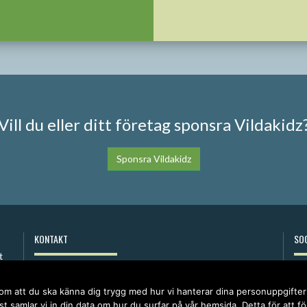
Vill du eller ditt företag sponsra Vildakidz
Sponsra Vildakidz
KONTAKT
SOC
anna@vildakidz.se
076-7755068
 om att du ska känna dig trygg med hur vi hanterar dina personuppgifte
Integritetspolicy
t samlar vi in din data om hur du surfar på vår hemsida. Detta för att f