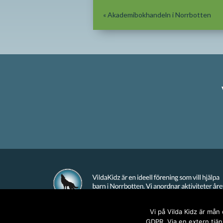
«
Akademibokhandeln i Norrbotten
Vi på Vilda Kidz är mån
GDPR. Via en extern tjäns