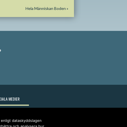
Hela Människan Boden
»
?
IALA MEDIER
r enligt dataskyddslagen
örbättra och analysera hur