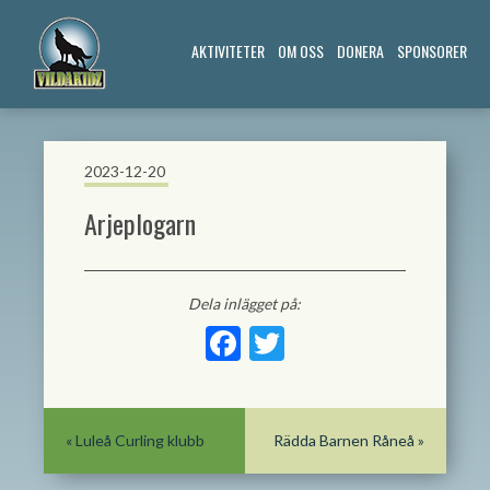
AKTIVITETER
OM OSS
DONERA
SPONSORER
2023-12-20
Arjeplogarn
Dela inlägget på:
Facebook
Twitter
«
Luleå Curling klubb
Rädda Barnen Råneå
»