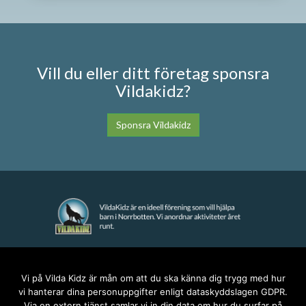
Vill du eller ditt företag sponsra
Vildakidz?
Sponsra Vildakidz
KONTAKT
Vi på Vilda Kidz är mån om att du ska känna dig trygg med hur
vi hanterar dina personuppgifter enligt dataskyddslagen GDPR.
anna@vildakidz.se
Via en extern tjänst samlar vi in din data om hur du surfar på