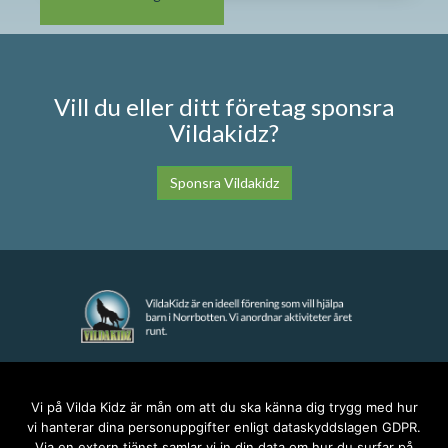
Vill du eller ditt företag sponsra
Vildakidz?
Sponsra Vildakidz
KONTAKT
Vi på Vilda Kidz är mån om att du ska känna dig trygg med hur
vi hanterar dina personuppgifter enligt dataskyddslagen GDPR.
anna@vildakidz.se
Via en extern tjänst samlar vi in din data om hur du surfar på