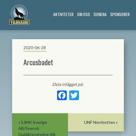
AKTIVITETER
OM OSS
DONERA
SPONSORER
2020-06-28
Arcusbadet
Dela inlägget på:
Facebook
Twitter
«
SJMK Sverige
UNF Norrbotten
»
AB/Svensk
Guldåtervinning AB