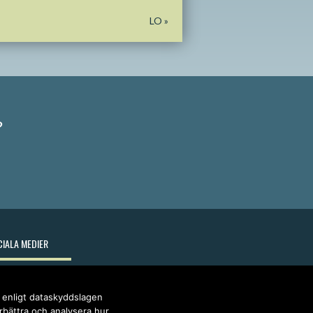
LO
»
?
IALA MEDIER
r enligt dataskyddslagen
örbättra och analysera hur