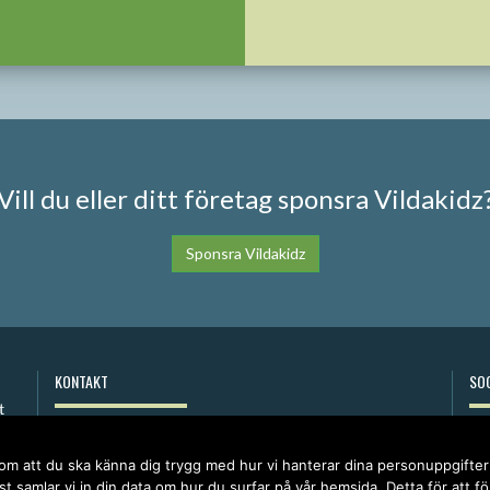
Vill du eller ditt företag sponsra Vildakidz
Sponsra Vildakidz
KONTAKT
SOC
anna@vildakidz.se
076-7755068
 om att du ska känna dig trygg med hur vi hanterar dina personuppgifte
Integritetspolicy
t samlar vi in din data om hur du surfar på vår hemsida. Detta för att f