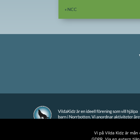
«
NCC
Vi på Vilda Kidz är mån
GDPR. Via en extern tjäns