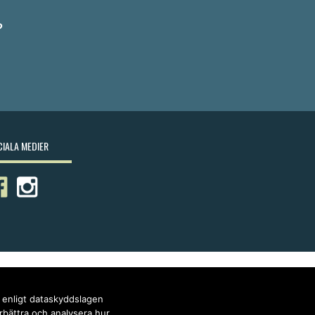
?
IALA MEDIER
r enligt dataskyddslagen
örbättra och analysera hur