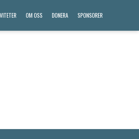
VITETER
OM OSS
DONERA
SPONSORER