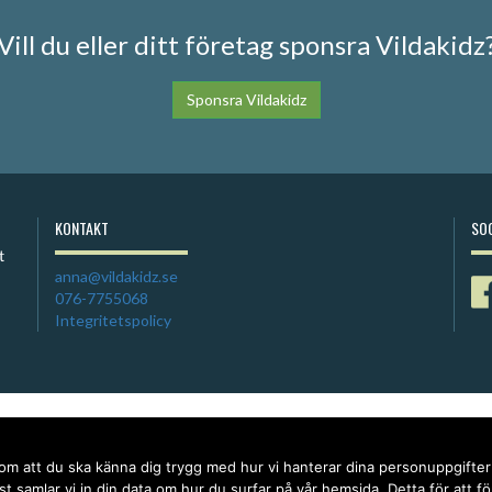
Vill du eller ditt företag sponsra Vildakidz
Sponsra Vildakidz
KONTAKT
SOC
anna@vildakidz.se
076-7755068
Integritetspolicy
 om att du ska känna dig trygg med hur vi hanterar dina personuppgifte
t samlar vi in din data om hur du surfar på vår hemsida. Detta för att f