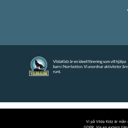
Vi på Vilda Kidz är mån
GDPR. Via en extern tjäns