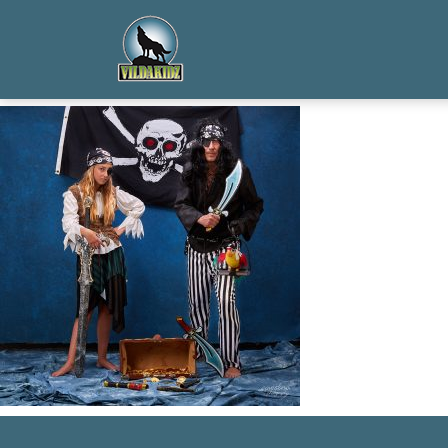
_20160725_vildakidz_dag13080