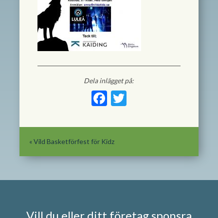
Dela inlägget på:
Facebook
Twitter
«
Vild Basketförfest för Kidz
Vill du eller ditt företag sponsra