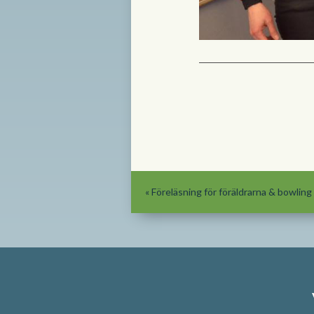
«
Föreläsning för föräldrarna & bowling 