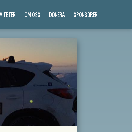
VITETER
OM OSS
DONERA
SPONSORER