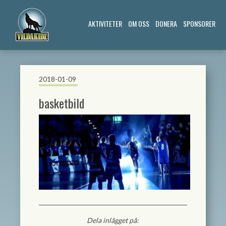
AKTIVITETER
OM OSS
DONERA
SPONSORER
2018-01-09
basketbild
Dela inlägget på: