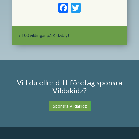
Facebook
Twitter
«
100 vildingar på Kidzday!
Vill du eller ditt företag sponsra
Vildakidz?
Sponsra Vildakidz