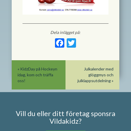
Dela inlägget på:
Facebook
Twitter
«
KidzDay på Hockeyn
Julkalender med
idag, kom och träffa
glöggmys och
oss!
julklappsutdelning
»
Vill du eller ditt företag sponsra
Vildakidz?