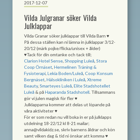
2017-12-07
Vilda Julgranar söker Vilda
Julklappar
Vilda Granar söker julklappar till Vilda Barn
♥
På dessa ställen kan ni lämna in julklappar 3/12-
20/12 (märk pojke/flicka/unisex + ålder)
♥
Tack för din omtanke och tack till;
Clarion Hotel Sense
,
Shopping Luleå
,
Stora
Coop Örnäset
,
Hermelinen Träning &
Fysioterapi
,
Lekia Boden/Luleå
,
Coop Konsum
Bergnäset
,
Hälsokliniken i Luleå
,
Xtreme
Beauty
,
Smarteyes Luleå
,
Elite Stadshotellet
Luleå
& på
Haparanda Stadshotell
. Tillsammans
gör vi julen magisk för fler
♥
Julklapparna kommer
att delas ut löpande på
våra aktiviteter
♥
För er som redan nu vill boka in er på julklapps
utdelning 18-22/12 kl 8-21 mailar;
anna@vildakidz.se
, skriv barnens åldrar och kön
samt vilken dag & tid ni önskar att komma
♥