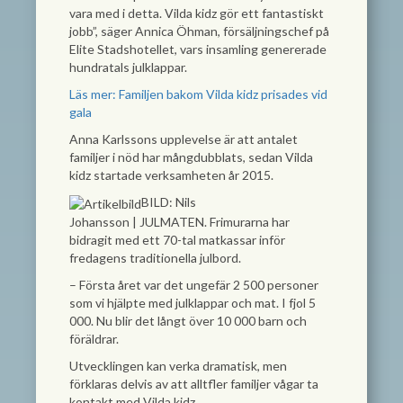
vara med i detta. Vilda kidz gör ett fantastiskt
jobb”, säger Annica Öhman, försäljningschef på
Elite Stadshotellet, vars insamling genererade
hundratals julklappar.
Läs mer: Familjen bakom Vilda kidz prisades vid
gala
Anna Karlssons upplevelse är att antalet
familjer i nöd har mångdubblats, sedan Vilda
kidz startade verksamheten år 2015.
BILD: Nils
Johansson
|
JULMATEN. Frimurarna har
bidragit med ett 70-tal matkassar inför
fredagens traditionella julbord.
– Första året var det ungefär 2 500 personer
som vi hjälpte med julklappar och mat. I fjol 5
000. Nu blir det långt över 10 000 barn och
föräldrar.
Utvecklingen kan verka dramatisk, men
förklaras delvis av att alltfler familjer vågar ta
kontakt med Vilda kidz.