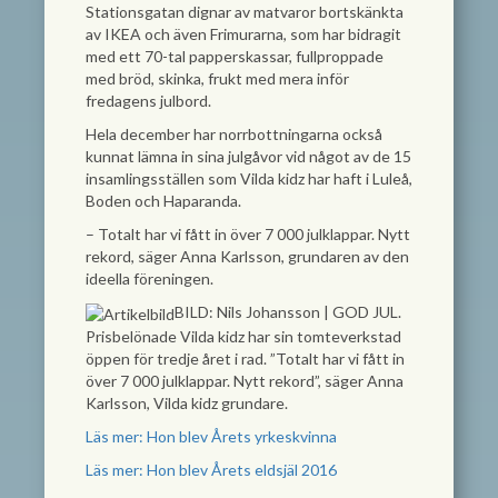
Stationsgatan dignar av matvaror bortskänkta
av IKEA och även Frimurarna, som har bidragit
med ett 70-tal papperskassar, fullproppade
med bröd, skinka, frukt med mera inför
fredagens julbord.
Hela december har norrbottningarna också
kunnat lämna in sina julgåvor vid något av de 15
insamlingsställen som Vilda kidz har haft i Luleå,
Boden och Haparanda.
– Totalt har vi fått in över 7 000 julklappar. Nytt
rekord, säger Anna Karlsson, grundaren av den
ideella föreningen.
BILD: Nils Johansson
|
GOD JUL.
Prisbelönade Vilda kidz har sin tomteverkstad
öppen för tredje året i rad. ”Totalt har vi fått in
över 7 000 julklappar. Nytt rekord”, säger Anna
Karlsson, Vilda kidz grundare.
Läs mer: Hon blev Årets yrkeskvinna
Läs mer: Hon blev Årets eldsjäl 2016