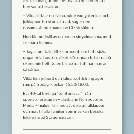
Precis innan jul kom det dystra beskedet att
hon var utförsäkrad.
– Vilda kidz är en livlina, både vad gäller käk och
julklappar. En stor lättnad, säger den
ensamstående mamman i 35-årsåldern.
Hon får medhåll av en annan singelmamma, med
tre barn hemma.
– Jag är anställd till 75 procent, har haft sjuka
ungar hela hösten, vilket slår undan fötterna på
ekonomin helt. Julen blir extra tuff när man är
så sårbar.
Vilda kidz julbord och julmatsutdelning äger
rum på fredag, klockan 15.30-18.00.
Ett 40-tal frivilliga ”tomtenissar” från
sponsorföretagen – däribland Norrbottens
Media – hjälper till med att dela ut julklappar
och mat till alla familjer som inte kan besöka
lokalerna på Stationsgatan.