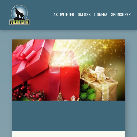
AKTIVITETER
OM OSS
DONERA
SPONSORER