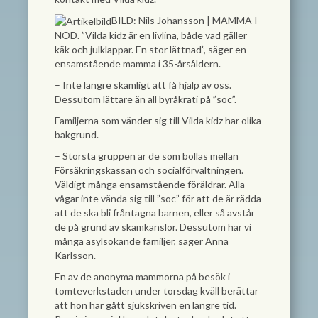
BILD: Nils Johansson
|
MAMMA I
NÖD. ”Vilda kidz är en livlina, både vad gäller
käk och julklappar. En stor lättnad”, säger en
ensamstående mamma i 35-årsåldern.
– Inte längre skamligt att få hjälp av oss.
Dessutom lättare än all byråkrati på ”soc”.
Familjerna som vänder sig till Vilda kidz har olika
bakgrund.
– Största gruppen är de som bollas mellan
Försäkringskassan och socialförvaltningen.
Väldigt många ensamstående föräldrar. Alla
vågar inte vända sig till ”soc” för att de är rädda
att de ska bli fråntagna barnen, eller så avstår
de på grund av skamkänslor. Dessutom har vi
många asylsökande familjer, säger Anna
Karlsson.
En av de anonyma mammorna på besök i
tomteverkstaden under torsdag kväll berättar
att hon har gått sjukskriven en längre tid.