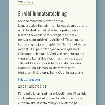
2017-12-25
En vild julmatsutdelning
Nyss hemkommen efter en vild
julmatsutdelning där 4 ton julmat delats ut runt
om i Norrbotten. Vi vill från djupet av våra
hjärtan tacka alla som bidragit med mat &
pengar samt utkörningshjälp
<3
Tillsammans
kunde vi göra julen magisk för fler
<3
Totalt har
över 10 000 pers fått hjälp av oss i jul med
julklappar och mat
<3
Vänligen respektera att
vi nu inte kan hjälpa fler, i morr´n ska vi städa
sillspad, kasta sopor & hämta sista minuten
klappar & på julafton så ska vi vara bara
föräldrar till våra egna barn
God-Jul på er alla
Nils Johansson
20:29 | 2017-12-21
För tredje julen i rad har prisbelönade Vilda kidz
sin tomteverkstad öppen för alla socialt och
ekonomiskt utsatta familjer. Lokalerna på