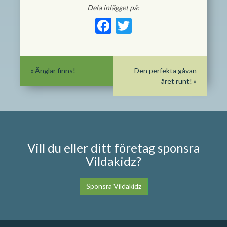
Dela inlägget på:
Facebook
Twitter
«
Änglar finns!
Den perfekta gåvan
året runt!
»
Vill du eller ditt företag sponsra
Vildakidz?
Sponsra Vildakidz