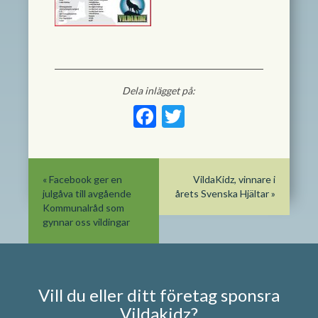
Dela inlägget på:
Facebook
Twitter
«
Facebook ger en
VildaKidz, vinnare i
julgåva till avgående
årets Svenska Hjältar
»
Kommunalråd som
gynnar oss vildingar
Vill du eller ditt företag sponsra
Vildakidz?