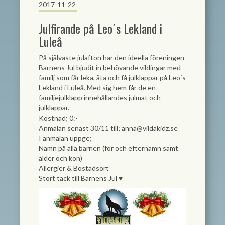
2017-11-22
Julfirande på Leo´s Lekland i
Luleå
På självaste julafton har den ideella föreningen
Barnens Jul bjudit in behövande vildingar med
familj som får leka, äta och få julklappar på Leo´s
Lekland i Luleå. Med sig hem får de en
familjejulklapp innehållandes julmat och
julklappar.
Kostnad; 0:-
Anmälan senast 30/11 till;
anna@vildakidz.se
I anmälan uppge;
Namn på alla barnen (för och efternamn samt
ålder och kön)
Allergier & Bostadsort
Stort tack till Barnens Jul ♥