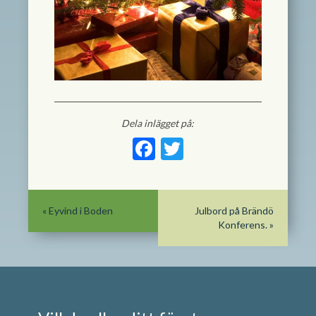
Dela inlägget på:
Facebook
Twitter
«
Eyvind i Boden
Julbord på Brändö
Konferens.
»