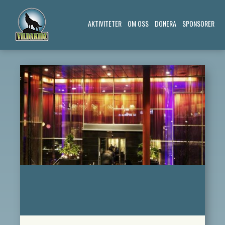
AKTIVITETER
OM OSS
DONERA
SPONSORER