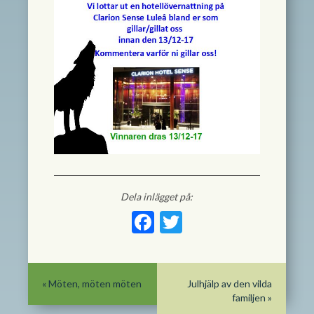
Dela inlägget på:
Facebook
Twitter
«
Möten, möten möten
Julhjälp av den vilda
familjen
»