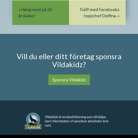
«
Häng med på 20
Träff med Facebooks
årskalas!
toppchef Delfina.
»
Vill du eller ditt företag sponsra
Vildakidz?
Sponsra Vildakidz