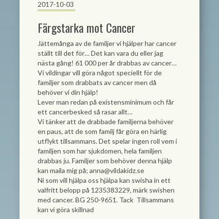
2017-10-03
Färgstarka mot Cancer
Jättemånga av de familjer vi hjälper har cancer
ställt till det för… Det kan vara du eller jag
nästa gång! 61 000 per år drabbas av cancer…
Vi vildingar vill göra något speciellt för de
familjer som drabbats av cancer men då
behöver vi din hjälp!
Lever man redan på existensminimum och får
ett cancerbesked så rasar allt…
Vi tänker att de drabbade familjerna behöver
en paus, att de som familj får göra en härlig
utflykt tillsammans. Det spelar ingen roll vem i
familjen som har sjukdomen, hela familjen
drabbas ju. Familjer som behöver denna hjälp
kan maila mig på;
anna@vildakidz.se
Ni som vill hjälpa oss hjälpa kan swisha in ett
valfritt belopp på 1235383229, märk swishen
med cancer. BG 250-9651. Tack
Tillsammans
kan vi göra skillnad