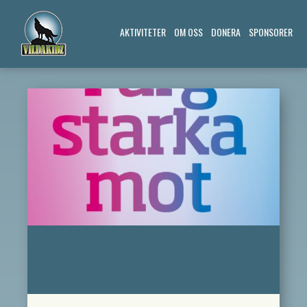
AKTIVITETER
OM OSS
DONERA
SPONSORER