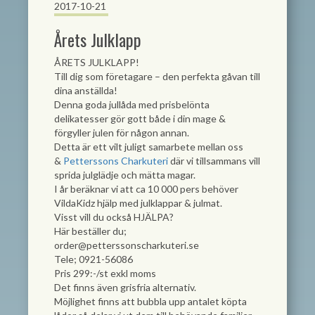
2017-10-21
Årets Julklapp
ÅRETS JULKLAPP!
Till dig som företagare – den perfekta gåvan till
dina anställda!
Denna goda jullåda med prisbelönta
delikatesser gör gott både i din mage &
förgyller julen för någon annan.
Detta är ett vilt juligt samarbete mellan oss
&
Petterssons Charkuteri
där vi tillsammans vill
sprida julglädje och mätta magar.
I år beräknar vi att ca 10 000 pers behöver
VildaKidz hjälp med julklappar & julmat.
Visst vill du också HJÄLPA?
Här beställer du;
order@petterssonscharkuteri.se
Tele; 0921-56086
Pris 299:-/st exkl moms
Det finns även grisfria alternativ.
Möjlighet finns att bubbla upp antalet köpta