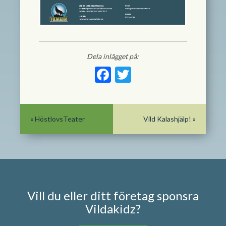
Dela inlägget på:
Facebook
Twitter
«
HöstlovsTeater
Vild Kalashjälp!
»
Vill du eller ditt företag sponsra
Vildakidz?