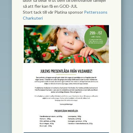
lådor så delar vi ut dem till behövande familjer
så att fler kan få en GOD-JUL
Stort tack till vår Platina sponsor
Petterssons
Charkuteri